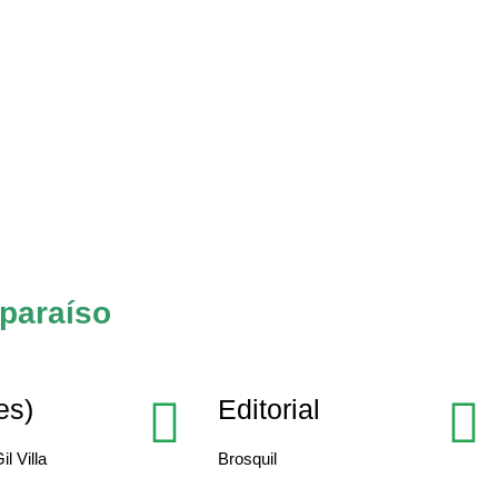
 paraíso
es)
Editorial
l Villa
Brosquil