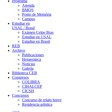
Programa
Agenda
BMQS
Ponto de Memória
Campus
Estudiar en
USAL / Brasil
Exámen Celpe Bras
Estudiar en USAL
Estudiar en Brasil
REB
Archivo
Publicaciones
Hemeroteca
Noticias
Galería
Biblioteca CEB
Congresos
COLIBRA
CIHALCEP
CICSH
Concursos
Concurso de relato breve
Residencia artística