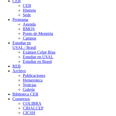
CEB
CEB
Historia
Sede
Programa
Agenda
BMQS
Ponto de Memória
Campus
Estudiar en
USAL / Brasil
Exámen Celpe Bras
Estudiar en USAL
Estudiar en Brasil
REB
Archivo
Publicaciones
Hemeroteca
Noticias
Galería
Biblioteca CEB
Congresos
COLIBRA
CIHALCEP
CICSH