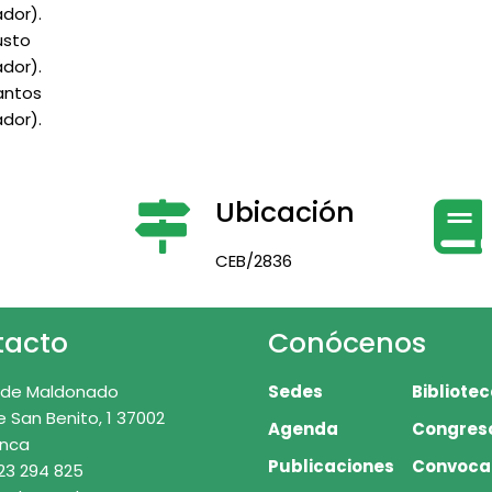
dor).
usto
dor).
antos
dor).
Ubicación
CEB/2836
tacto
Conócenos
 de Maldonado
Sedes
Bibliote
e San Benito, 1 37002
Agenda
Congres
nca
Publicaciones
Convoca
23 294 825