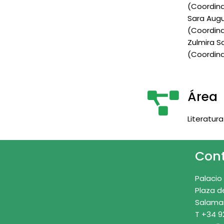
(Coordina
Sara Aug
(Coordina
Zulmira S
(Coordina
Área
Literatura
Con
Palacio
Plaza d
Salama
T +34 9