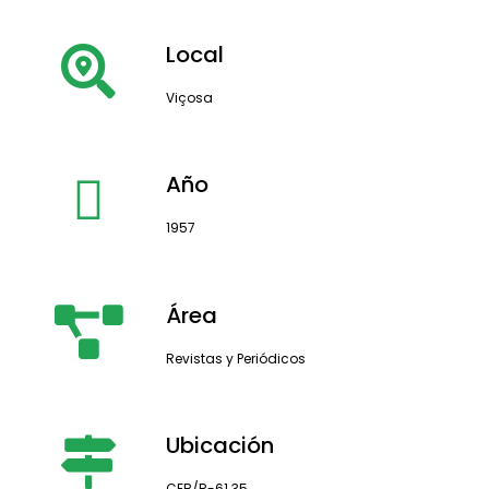
Local
Viçosa
Año
1957
Área
Revistas y Periódicos
Ubicación
CEB/R-61.35