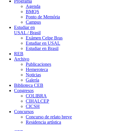
Programa
Agenda
BMQS
Ponto de Memória
Campus
Estudiar en
USAL / Brasil
Exámen Celpe Bras
Estudiar en USAL
Estudiar en Brasil
REB
Archivo
Publicaciones
Hemeroteca
Noticias
Galería
Biblioteca CEB
Congresos
COLIBRA
CIHALCEP
CICSH
Concursos
Concurso de relato breve
Residencia artística