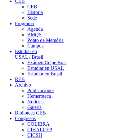
CEB
CEB
Historia
Sede
Programa
Agenda
BMQS
Ponto de Memória
Campus
Estudiar en
USAL / Brasil
Exámen Celpe Bras
Estudiar en USAL
Estudiar en Brasil
REB
Archivo
Publicaciones
Hemeroteca
Noticias
Galería
Biblioteca CEB
Congresos
COLIBRA
CIHALCEP
CICSH