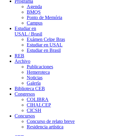
Programa
Agenda
BMQS
Ponto de Memória
Campus
Estudiar en
USAL / Brasil
Exámen Celpe Bras
Estudiar en USAL
Estudiar en Brasil
REB
Archivo
Publicaciones
Hemeroteca
Noticias
Galería
Biblioteca CEB
Congresos
COLIBRA
CIHALCEP
CICSH
Concursos
Concurso de relato breve
Residencia artística