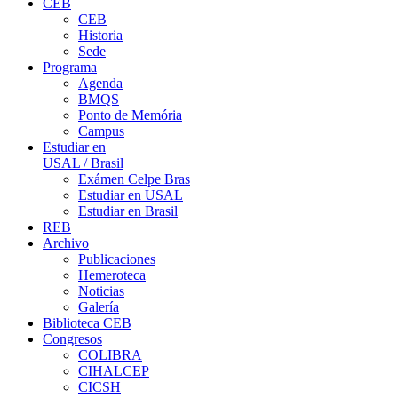
CEB
CEB
Historia
Sede
Programa
Agenda
BMQS
Ponto de Memória
Campus
Estudiar en
USAL / Brasil
Exámen Celpe Bras
Estudiar en USAL
Estudiar en Brasil
REB
Archivo
Publicaciones
Hemeroteca
Noticias
Galería
Biblioteca CEB
Congresos
COLIBRA
CIHALCEP
CICSH