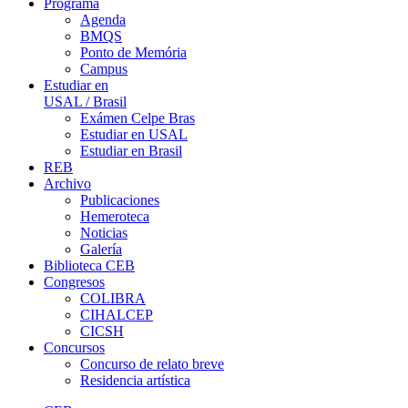
Programa
Agenda
BMQS
Ponto de Memória
Campus
Estudiar en
USAL / Brasil
Exámen Celpe Bras
Estudiar en USAL
Estudiar en Brasil
REB
Archivo
Publicaciones
Hemeroteca
Noticias
Galería
Biblioteca CEB
Congresos
COLIBRA
CIHALCEP
CICSH
Concursos
Concurso de relato breve
Residencia artística