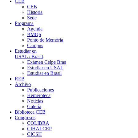
CEB
CEB
Historia
Sede
Programa
Agenda
BMQS
Ponto de Memória
Campus
Estudiar en
USAL / Brasil
Exámen Celpe Bras
Estudiar en USAL
Estudiar en Brasil
REB
Archivo
Publicaciones
Hemeroteca
Noticias
Galería
Biblioteca CEB
Congresos
COLIBRA
CIHALCEP
CICSH