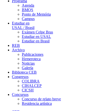
Programa
Agenda
BMQS
Ponto de Memória
Campus
Estudiar en
USAL / Brasil
Exámen Celpe Bras
Estudiar en USAL
Estudiar en Brasil
REB
Archivo
Publicaciones
Hemeroteca
Noticias
Galería
Biblioteca CEB
Congresos
COLIBRA
CIHALCEP
CICSH
Concursos
Concurso de relato breve
Residencia artística