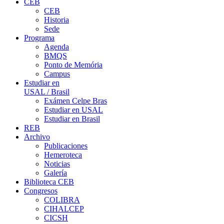
CEB
CEB
Historia
Sede
Programa
Agenda
BMQS
Ponto de Memória
Campus
Estudiar en
USAL / Brasil
Exámen Celpe Bras
Estudiar en USAL
Estudiar en Brasil
REB
Archivo
Publicaciones
Hemeroteca
Noticias
Galería
Biblioteca CEB
Congresos
COLIBRA
CIHALCEP
CICSH