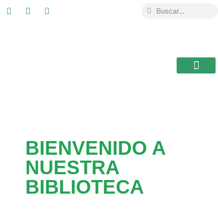
ESTUDIAR EN
USAL / BRASIL
BIBLIOTECA CEB
BIENVENIDO A
NUESTRA
BIBLIOTECA