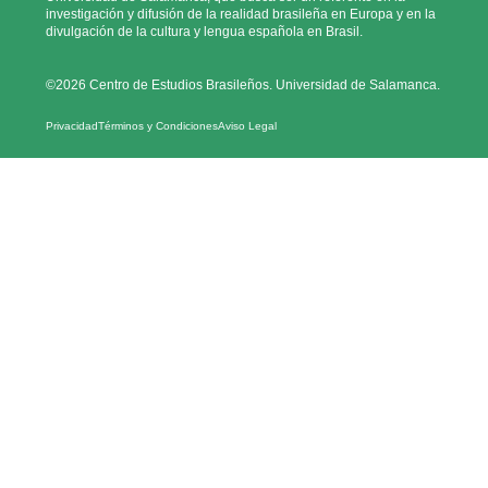
investigación y difusión de la realidad brasileña en Europa y en la
divulgación de la cultura y lengua española en Brasil.
©2026 Centro de Estudios Brasileños. Universidad de Salamanca.
Privacidad
Términos y Condiciones
Aviso Legal