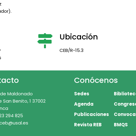
z
dor).
Ubicación
y
CEB/R-15.3
s
tacto
Conócenos
 de Maldonado
Sedes
Bibliote
e San Benito, 1 37002
Agenda
Congres
nca
Publicaciones
Convoca
23 294 825
 ceb@usal.es
Revista REB
BMQS