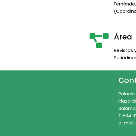
Fernánde
(Coordina
Área
Revistas 
Periódico
Con
Palacio
Plaza d
Salama
T +34 9
e-mail: