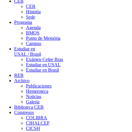
CEB
CEB
Historia
Sede
Programa
Agenda
BMQS
Ponto de Memória
Campus
Estudiar en
USAL / Brasil
Exámen Celpe Bras
Estudiar en USAL
Estudiar en Brasil
REB
Archivo
Publicaciones
Hemeroteca
Noticias
Galería
Biblioteca CEB
Congresos
COLIBRA
CIHALCEP
CICSH