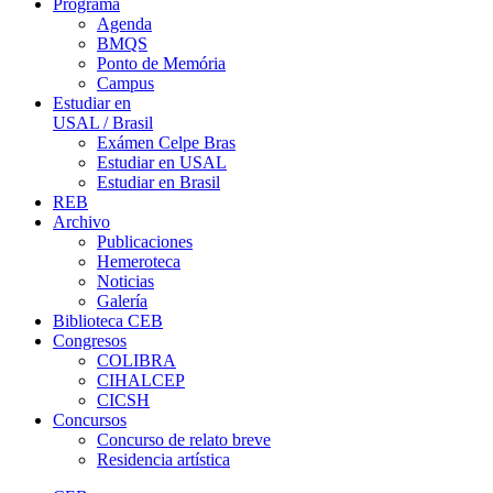
Programa
Agenda
BMQS
Ponto de Memória
Campus
Estudiar en
USAL / Brasil
Exámen Celpe Bras
Estudiar en USAL
Estudiar en Brasil
REB
Archivo
Publicaciones
Hemeroteca
Noticias
Galería
Biblioteca CEB
Congresos
COLIBRA
CIHALCEP
CICSH
Concursos
Concurso de relato breve
Residencia artística