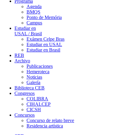
Programa
Agenda
BMQS
Ponto de Memória
Campus
Estudiar en
USAL / Brasil
Exámen Celpe Bras
Estudiar en USAL
Estudiar en Brasil
REB
Archivo
Publicaciones
Hemeroteca
Noticias
Galería
Biblioteca CEB
Congresos
COLIBRA
CIHALCEP
CICSH
Concursos
Concurso de relato breve
Residencia artística