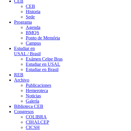
CEB
CEB
Historia
Sede
Programa
Agenda
BMQS
Ponto de Memória
Campus
Estudiar en
USAL / Brasil
Exámen Celpe Bras
Estudiar en USAL
Estudiar en Brasil
REB
Archivo
Publicaciones
Hemeroteca
Noticias
Galería
Biblioteca CEB
Congresos
COLIBRA
CIHALCEP
CICSH