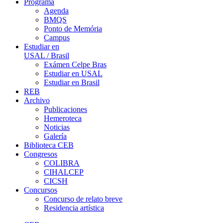
Programa
Agenda
BMQS
Ponto de Memória
Campus
Estudiar en
USAL / Brasil
Exámen Celpe Bras
Estudiar en USAL
Estudiar en Brasil
REB
Archivo
Publicaciones
Hemeroteca
Noticias
Galería
Biblioteca CEB
Congresos
COLIBRA
CIHALCEP
CICSH
Concursos
Concurso de relato breve
Residencia artística