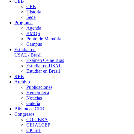
CEB
CEB
Historia
Sede
Programa
Agenda
BMQS
Ponto de Memória
Campus
Estudiar en
USAL / Brasil
Exámen Celpe Bras
Estudiar en USAL
Estudiar en Brasil
REB
Archivo
Publicaciones
Hemeroteca
Noticias
Galería
Biblioteca CEB
Congresos
COLIBRA
CIHALCEP
CICSH