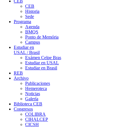
CEB
CEB
Historia
Sede
Programa
Agenda
BMQS
Ponto de Memória
Campus
Estudiar en
USAL / Brasil
Exámen Celpe Bras
Estudiar en USAL
Estudiar en Brasil
REB
Archivo
Publicaciones
Hemeroteca
Noticias
Galería
Biblioteca CEB
Congresos
COLIBRA
CIHALCEP
CICSH