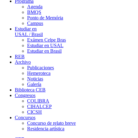
Programa
Agenda
BMQS
Ponto de Memória
Campus
Estudiar en
USAL / Brasil
Exámen Celpe Bras
Estudiar en USAL
Estudiar en Brasil
REB
Archivo
Publicaciones
Hemeroteca
Noticias
Galería
Biblioteca CEB
Congresos
COLIBRA
CIHALCEP
CICSH
Concursos
Concurso de relato breve
Residencia artística