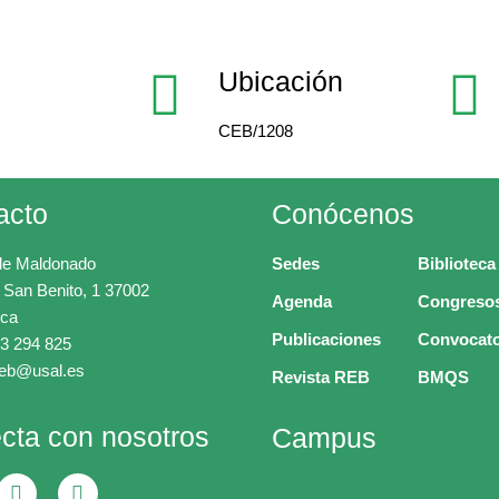
Ubicación
CEB/1208
acto
Conócenos
de Maldonado
Sedes
Biblioteca
 San Benito, 1 37002
Agenda
Congreso
ca
Publicaciones
Convocato
3 294 825
ceb@usal.es
Revista REB
BMQS
cta con nosotros
Campus