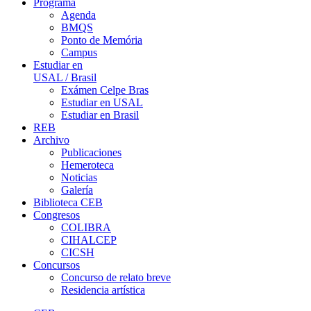
Programa
Agenda
BMQS
Ponto de Memória
Campus
Estudiar en
USAL / Brasil
Exámen Celpe Bras
Estudiar en USAL
Estudiar en Brasil
REB
Archivo
Publicaciones
Hemeroteca
Noticias
Galería
Biblioteca CEB
Congresos
COLIBRA
CIHALCEP
CICSH
Concursos
Concurso de relato breve
Residencia artística