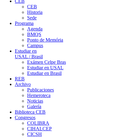
CEB
CEB
Historia
Sede
Programa
Agenda
BMQS
Ponto de Memória
Campus
Estudiar en
USAL / Brasil
Exámen Celpe Bras
Estudiar en USAL
Estudiar en Brasil
REB
Archivo
Publicaciones
Hemeroteca
Noticias
Galería
Biblioteca CEB
Congresos
COLIBRA
CIHALCEP
CICSH