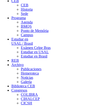
CEB
CEB
Historia
Sede
Programa
Agenda
BMQS
Ponto de Memória
Campus
Estudiar en
USAL / Brasil
Exámen Celpe Bras
Estudiar en USAL
Estudiar en Brasil
REB
Archivo
Publicaciones
Hemeroteca
Noticias
Galería
Biblioteca CEB
Congresos
COLIBRA
CIHALCEP
CICSH