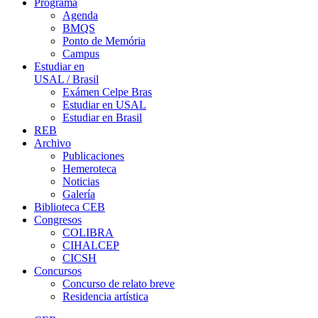
Programa
Agenda
BMQS
Ponto de Memória
Campus
Estudiar en
USAL / Brasil
Exámen Celpe Bras
Estudiar en USAL
Estudiar en Brasil
REB
Archivo
Publicaciones
Hemeroteca
Noticias
Galería
Biblioteca CEB
Congresos
COLIBRA
CIHALCEP
CICSH
Concursos
Concurso de relato breve
Residencia artística