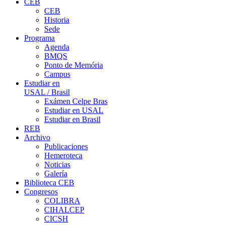
CEB
CEB
Historia
Sede
Programa
Agenda
BMQS
Ponto de Memória
Campus
Estudiar en
USAL / Brasil
Exámen Celpe Bras
Estudiar en USAL
Estudiar en Brasil
REB
Archivo
Publicaciones
Hemeroteca
Noticias
Galería
Biblioteca CEB
Congresos
COLIBRA
CIHALCEP
CICSH