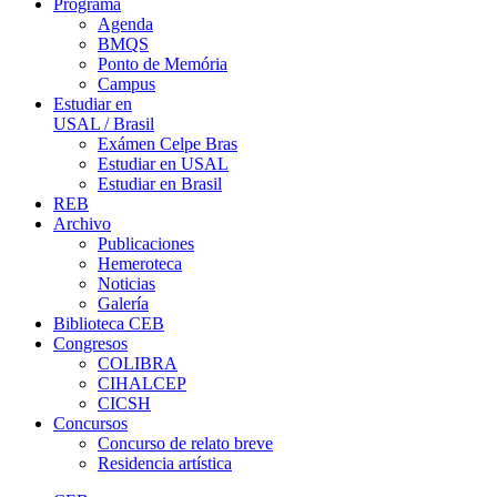
Programa
Agenda
BMQS
Ponto de Memória
Campus
Estudiar en
USAL / Brasil
Exámen Celpe Bras
Estudiar en USAL
Estudiar en Brasil
REB
Archivo
Publicaciones
Hemeroteca
Noticias
Galería
Biblioteca CEB
Congresos
COLIBRA
CIHALCEP
CICSH
Concursos
Concurso de relato breve
Residencia artística