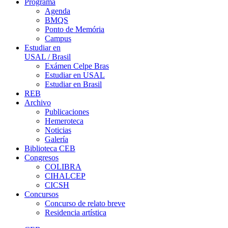
Programa
Agenda
BMQS
Ponto de Memória
Campus
Estudiar en
USAL / Brasil
Exámen Celpe Bras
Estudiar en USAL
Estudiar en Brasil
REB
Archivo
Publicaciones
Hemeroteca
Noticias
Galería
Biblioteca CEB
Congresos
COLIBRA
CIHALCEP
CICSH
Concursos
Concurso de relato breve
Residencia artística