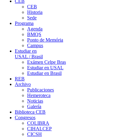
CEB
CEB
Historia
Sede
Programa
Agenda
BMQS
Ponto de Memória
Campus
Estudiar en
USAL / Brasil
Exámen Celpe Bras
Estudiar en USAL
Estudiar en Brasil
REB
Archivo
Publicaciones
Hemeroteca
Noticias
Galería
Biblioteca CEB
Congresos
COLIBRA
CIHALCEP
CICSH