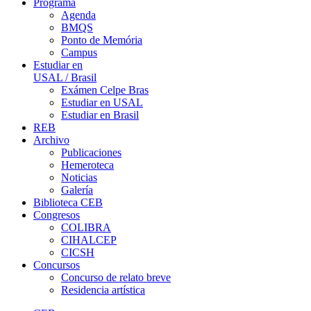
Programa
Agenda
BMQS
Ponto de Memória
Campus
Estudiar en
USAL / Brasil
Exámen Celpe Bras
Estudiar en USAL
Estudiar en Brasil
REB
Archivo
Publicaciones
Hemeroteca
Noticias
Galería
Biblioteca CEB
Congresos
COLIBRA
CIHALCEP
CICSH
Concursos
Concurso de relato breve
Residencia artística