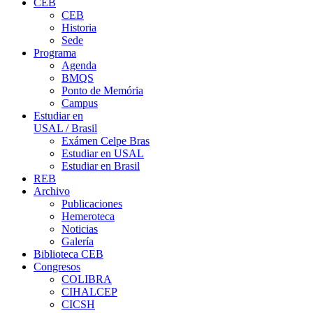
CEB
CEB
Historia
Sede
Programa
Agenda
BMQS
Ponto de Memória
Campus
Estudiar en
USAL / Brasil
Exámen Celpe Bras
Estudiar en USAL
Estudiar en Brasil
REB
Archivo
Publicaciones
Hemeroteca
Noticias
Galería
Biblioteca CEB
Congresos
COLIBRA
CIHALCEP
CICSH