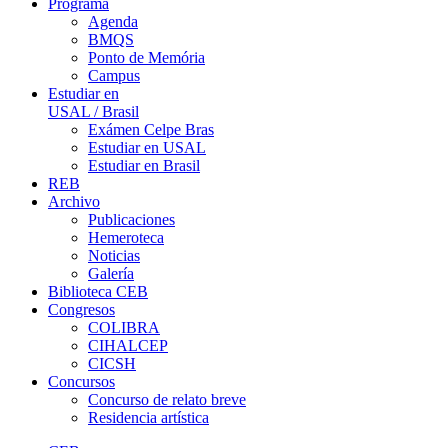
Programa
Agenda
BMQS
Ponto de Memória
Campus
Estudiar en
USAL / Brasil
Exámen Celpe Bras
Estudiar en USAL
Estudiar en Brasil
REB
Archivo
Publicaciones
Hemeroteca
Noticias
Galería
Biblioteca CEB
Congresos
COLIBRA
CIHALCEP
CICSH
Concursos
Concurso de relato breve
Residencia artística