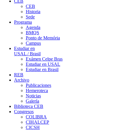
CEB
CEB
Historia
Sede
Programa
Agenda
BMQS
Ponto de Memória
Campus
Estudiar en
USAL / Brasil
Exámen Celpe Bras
Estudiar en USAL
Estudiar en Brasil
REB
Archivo
Publicaciones
Hemeroteca
Noticias
Galería
Biblioteca CEB
Congresos
COLIBRA
CIHALCEP
CICSH