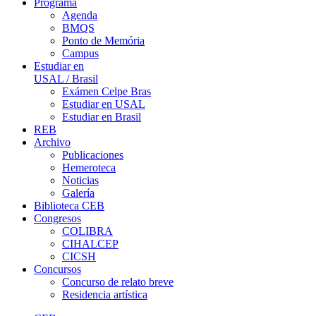
Programa
Agenda
BMQS
Ponto de Memória
Campus
Estudiar en
USAL / Brasil
Exámen Celpe Bras
Estudiar en USAL
Estudiar en Brasil
REB
Archivo
Publicaciones
Hemeroteca
Noticias
Galería
Biblioteca CEB
Congresos
COLIBRA
CIHALCEP
CICSH
Concursos
Concurso de relato breve
Residencia artística