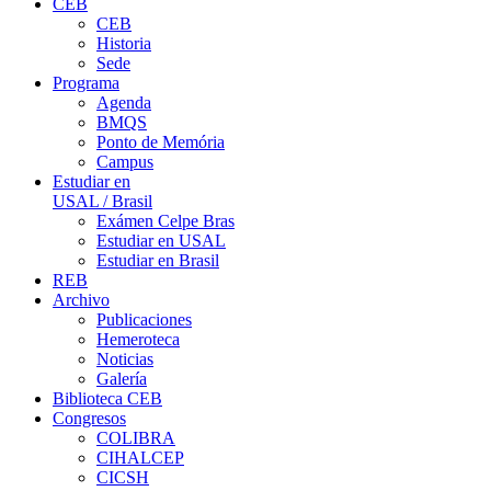
CEB
CEB
Historia
Sede
Programa
Agenda
BMQS
Ponto de Memória
Campus
Estudiar en
USAL / Brasil
Exámen Celpe Bras
Estudiar en USAL
Estudiar en Brasil
REB
Archivo
Publicaciones
Hemeroteca
Noticias
Galería
Biblioteca CEB
Congresos
COLIBRA
CIHALCEP
CICSH