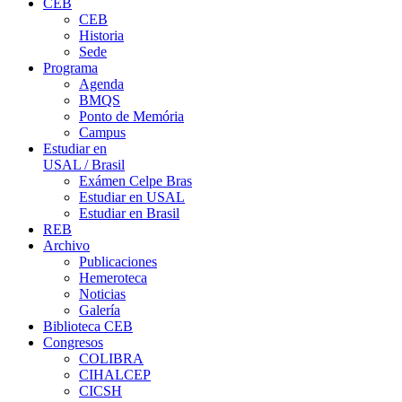
CEB
CEB
Historia
Sede
Programa
Agenda
BMQS
Ponto de Memória
Campus
Estudiar en
USAL / Brasil
Exámen Celpe Bras
Estudiar en USAL
Estudiar en Brasil
REB
Archivo
Publicaciones
Hemeroteca
Noticias
Galería
Biblioteca CEB
Congresos
COLIBRA
CIHALCEP
CICSH