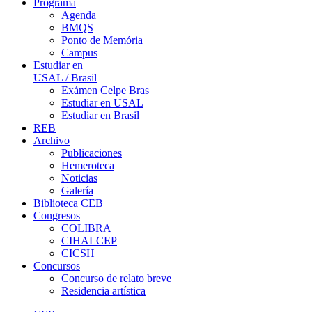
Programa
Agenda
BMQS
Ponto de Memória
Campus
Estudiar en
USAL / Brasil
Exámen Celpe Bras
Estudiar en USAL
Estudiar en Brasil
REB
Archivo
Publicaciones
Hemeroteca
Noticias
Galería
Biblioteca CEB
Congresos
COLIBRA
CIHALCEP
CICSH
Concursos
Concurso de relato breve
Residencia artística