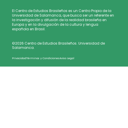
El Centro de Estudios Brasileños es un Centro Propio de la
Universidad de Salamanca, que busca ser un referente en
la investigación y difusión de la realidad brasileña en
Europa y en la divulgación de la cultura y lengua
española en Brasil.
©2026 Centro de Estudios Brasileños. Universidad de
Salamanca.
Privacidad
Términos y Condiciones
Aviso Legal