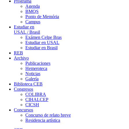
Programa
Agenda
BMQS
Ponto de Memória
Campus
Estudiar en
USAL / Brasil
Exámen Celpe Bras
Estudiar en USAL
Estudiar en Brasil
REB
Archivo
Publicaciones
Hemeroteca
Noticias
Galería
Biblioteca CEB
Congresos
COLIBRA
CIHALCEP
CICSH
Concursos
Concurso de relato breve
Residencia artística