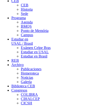
CEB
CEB
Historia
Sede
Programa
Agenda
BMQS
Ponto de Memória
Campus
Estudiar en
USAL / Brasil
Exámen Celpe Bras
Estudiar en USAL
Estudiar en Brasil
REB
Archivo
Publicaciones
Hemeroteca
Noticias
Galería
Biblioteca CEB
Congresos
COLIBRA
CIHALCEP
CICSH