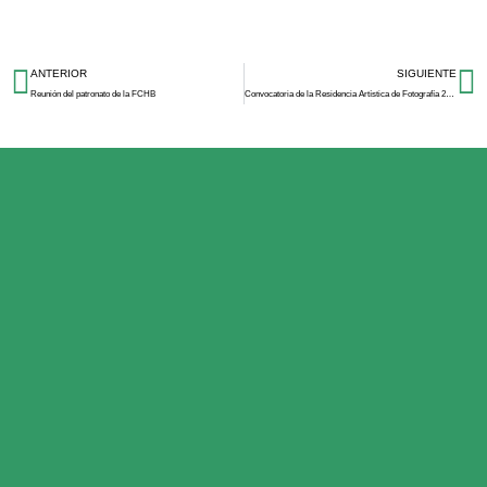
ANTERIOR
SIGUIENTE
Reunión del patronato de la FCHB
Convocatoria de la Residencia Artística de Fotografía 2026–2027