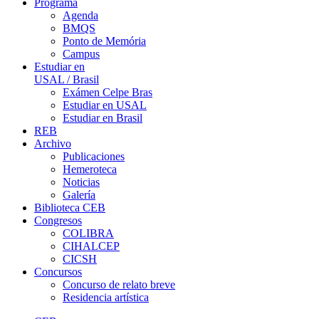
Programa
Agenda
BMQS
Ponto de Memória
Campus
Estudiar en
USAL / Brasil
Exámen Celpe Bras
Estudiar en USAL
Estudiar en Brasil
REB
Archivo
Publicaciones
Hemeroteca
Noticias
Galería
Biblioteca CEB
Congresos
COLIBRA
CIHALCEP
CICSH
Concursos
Concurso de relato breve
Residencia artística