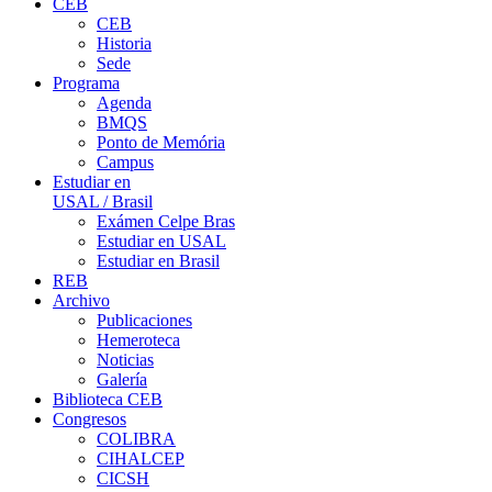
CEB
CEB
Historia
Sede
Programa
Agenda
BMQS
Ponto de Memória
Campus
Estudiar en
USAL / Brasil
Exámen Celpe Bras
Estudiar en USAL
Estudiar en Brasil
REB
Archivo
Publicaciones
Hemeroteca
Noticias
Galería
Biblioteca CEB
Congresos
COLIBRA
CIHALCEP
CICSH