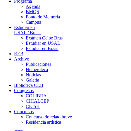
Programa
Agenda
BMQS
Ponto de Memória
Campus
Estudiar en
USAL / Brasil
Exámen Celpe Bras
Estudiar en USAL
Estudiar en Brasil
REB
Archivo
Publicaciones
Hemeroteca
Noticias
Galería
Biblioteca CEB
Congresos
COLIBRA
CIHALCEP
CICSH
Concursos
Concurso de relato breve
Residencia artística