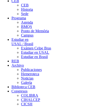
CEB
CEB
Historia
Sede
Programa
Agenda
BMQS
Ponto de Memória
Campus
Estudiar en
USAL / Brasil
Exámen Celpe Bras
Estudiar en USAL
Estudiar en Brasil
REB
Archivo
Publicaciones
Hemeroteca
Noticias
Galería
Biblioteca CEB
Congresos
COLIBRA
CIHALCEP
CICSH