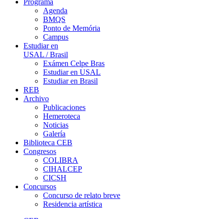
Programa
Agenda
BMQS
Ponto de Memória
Campus
Estudiar en
USAL / Brasil
Exámen Celpe Bras
Estudiar en USAL
Estudiar en Brasil
REB
Archivo
Publicaciones
Hemeroteca
Noticias
Galería
Biblioteca CEB
Congresos
COLIBRA
CIHALCEP
CICSH
Concursos
Concurso de relato breve
Residencia artística