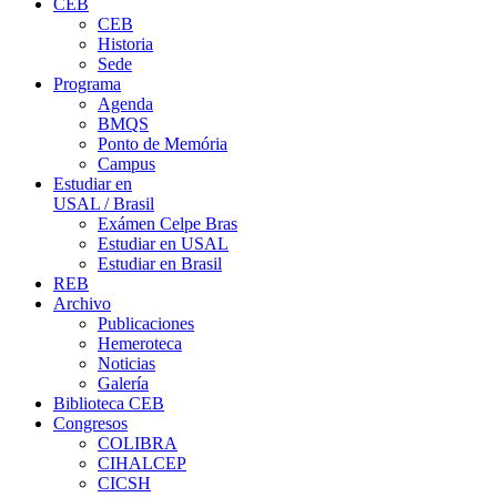
CEB
CEB
Historia
Sede
Programa
Agenda
BMQS
Ponto de Memória
Campus
Estudiar en
USAL / Brasil
Exámen Celpe Bras
Estudiar en USAL
Estudiar en Brasil
REB
Archivo
Publicaciones
Hemeroteca
Noticias
Galería
Biblioteca CEB
Congresos
COLIBRA
CIHALCEP
CICSH