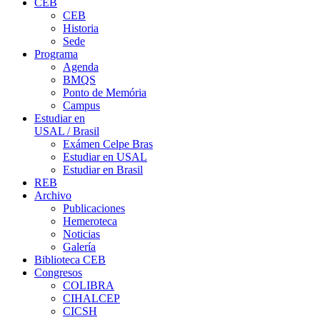
CEB
CEB
Historia
Sede
Programa
Agenda
BMQS
Ponto de Memória
Campus
Estudiar en
USAL / Brasil
Exámen Celpe Bras
Estudiar en USAL
Estudiar en Brasil
REB
Archivo
Publicaciones
Hemeroteca
Noticias
Galería
Biblioteca CEB
Congresos
COLIBRA
CIHALCEP
CICSH