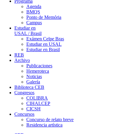
Programa
Agenda
BMQS
Ponto de Memória
Campus
Estudiar en
USAL / Brasil
Exámen Celpe Bras
Estudiar en USAL
Estudiar en Brasil
REB
Archivo
Publicaciones
Hemeroteca
Noticias
Galería
Biblioteca CEB
Congresos
COLIBRA
CIHALCEP
CICSH
Concursos
Concurso de relato breve
Residencia artística