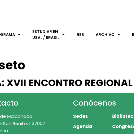
ESTUDIAR EN
OGRAMA
REB
ARCHIVO
USAL / BRASIL
seto
: XVII ENCONTRO REGIONAL
tacto
Conócenos
 de Maldonado
Sedes
Bibliote
e San Benito, 1 37002
Agenda
Congres
nca