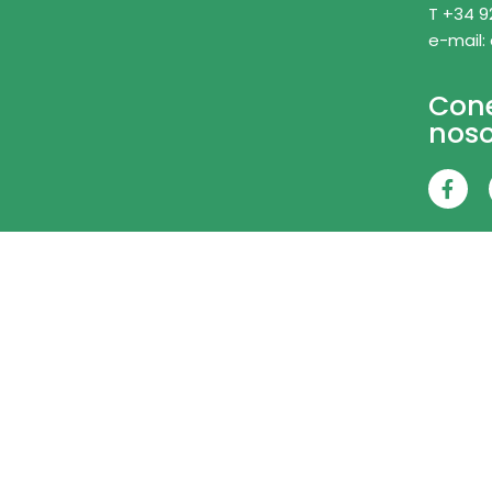
T +34 9
e-mail:
Con
noso