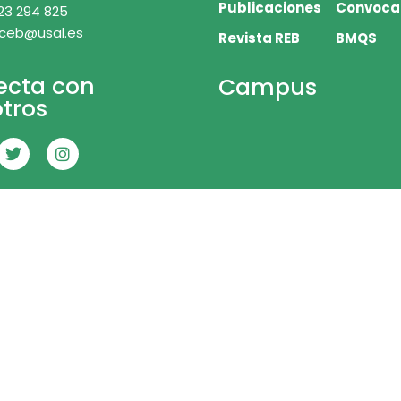
Publicaciones
Convoca
23 294 825
 ceb@usal.es
Revista REB
BMQS
ecta con
Campus
tros