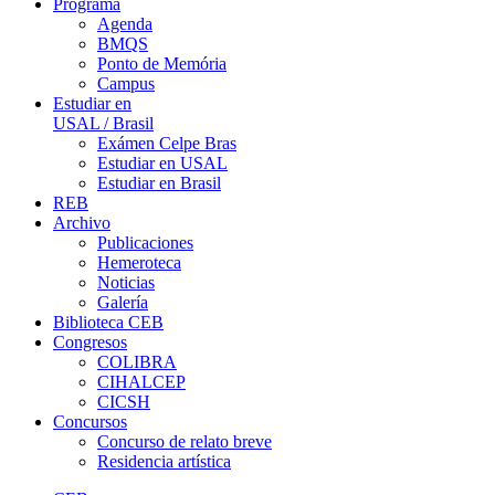
Programa
Agenda
BMQS
Ponto de Memória
Campus
Estudiar en
USAL / Brasil
Exámen Celpe Bras
Estudiar en USAL
Estudiar en Brasil
REB
Archivo
Publicaciones
Hemeroteca
Noticias
Galería
Biblioteca CEB
Congresos
COLIBRA
CIHALCEP
CICSH
Concursos
Concurso de relato breve
Residencia artística