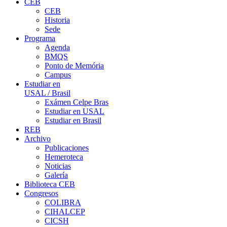
CEB
CEB
Historia
Sede
Programa
Agenda
BMQS
Ponto de Memória
Campus
Estudiar en
USAL / Brasil
Exámen Celpe Bras
Estudiar en USAL
Estudiar en Brasil
REB
Archivo
Publicaciones
Hemeroteca
Noticias
Galería
Biblioteca CEB
Congresos
COLIBRA
CIHALCEP
CICSH