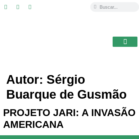
ESTUDIAR EN
USAL / BRASIL
BIBLIOTECA CEB
Autor:
Sérgio
Buarque de Gusmão
PROJETO JARI: A INVASÃO
AMERICANA