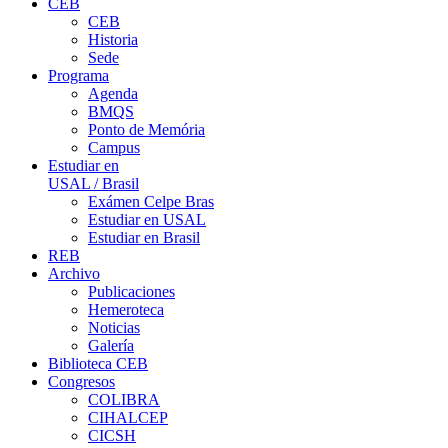
CEB
CEB
Historia
Sede
Programa
Agenda
BMQS
Ponto de Memória
Campus
Estudiar en
USAL / Brasil
Exámen Celpe Bras
Estudiar en USAL
Estudiar en Brasil
REB
Archivo
Publicaciones
Hemeroteca
Noticias
Galería
Biblioteca CEB
Congresos
COLIBRA
CIHALCEP
CICSH