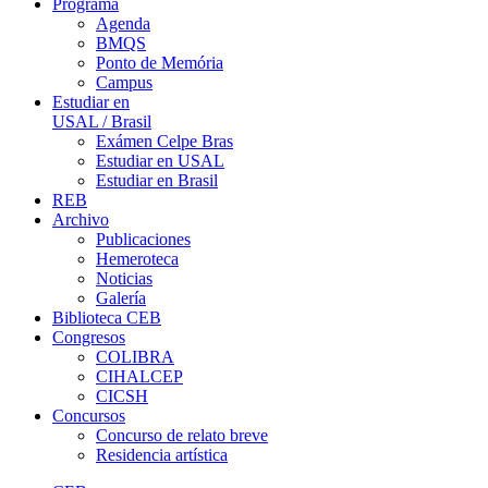
Programa
Agenda
BMQS
Ponto de Memória
Campus
Estudiar en
USAL / Brasil
Exámen Celpe Bras
Estudiar en USAL
Estudiar en Brasil
REB
Archivo
Publicaciones
Hemeroteca
Noticias
Galería
Biblioteca CEB
Congresos
COLIBRA
CIHALCEP
CICSH
Concursos
Concurso de relato breve
Residencia artística