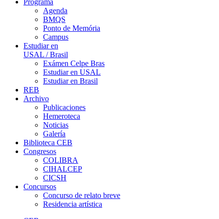
Programa
Agenda
BMQS
Ponto de Memória
Campus
Estudiar en
USAL / Brasil
Exámen Celpe Bras
Estudiar en USAL
Estudiar en Brasil
REB
Archivo
Publicaciones
Hemeroteca
Noticias
Galería
Biblioteca CEB
Congresos
COLIBRA
CIHALCEP
CICSH
Concursos
Concurso de relato breve
Residencia artística