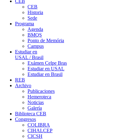
CEB
CEB
Historia
Sede
Programa
Agenda
BMQS
Ponto de Memória
Campus
Estudiar en
USAL / Brasil
Exámen Celpe Bras
Estudiar en USAL
Estudiar en Brasil
REB
Archivo
Publicaciones
Hemeroteca
Noticias
Galería
Biblioteca CEB
Congresos
COLIBRA
CIHALCEP
CICSH