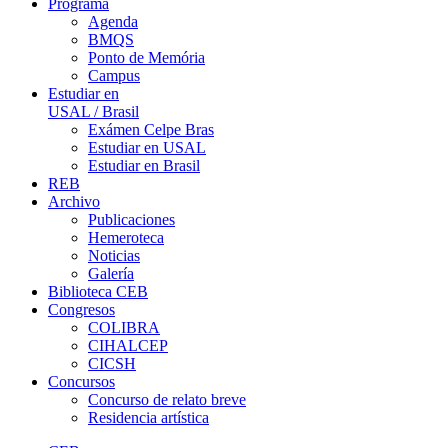
Programa
Agenda
BMQS
Ponto de Memória
Campus
Estudiar en
USAL / Brasil
Exámen Celpe Bras
Estudiar en USAL
Estudiar en Brasil
REB
Archivo
Publicaciones
Hemeroteca
Noticias
Galería
Biblioteca CEB
Congresos
COLIBRA
CIHALCEP
CICSH
Concursos
Concurso de relato breve
Residencia artística