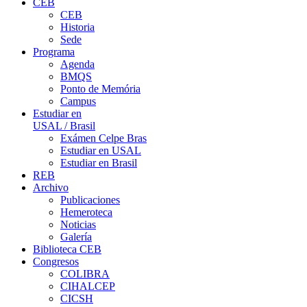
CEB
CEB
Historia
Sede
Programa
Agenda
BMQS
Ponto de Memória
Campus
Estudiar en
USAL / Brasil
Exámen Celpe Bras
Estudiar en USAL
Estudiar en Brasil
REB
Archivo
Publicaciones
Hemeroteca
Noticias
Galería
Biblioteca CEB
Congresos
COLIBRA
CIHALCEP
CICSH