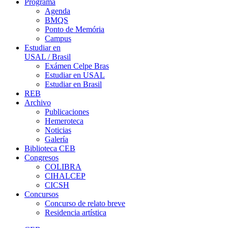
Programa
Agenda
BMQS
Ponto de Memória
Campus
Estudiar en
USAL / Brasil
Exámen Celpe Bras
Estudiar en USAL
Estudiar en Brasil
REB
Archivo
Publicaciones
Hemeroteca
Noticias
Galería
Biblioteca CEB
Congresos
COLIBRA
CIHALCEP
CICSH
Concursos
Concurso de relato breve
Residencia artística