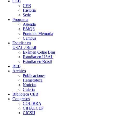
CEB
CEB
Historia
Sede
Programa
Agenda
BMQS
Ponto de Memória
Campus
Estudiar en
USAL / Brasil
Exámen Celpe Bras
Estudiar en USAL
Estudiar en Brasil
REB
Archivo
Publicaciones
Hemeroteca
Noticias
Galería
Biblioteca CEB
Congresos
COLIBRA
CIHALCEP
CICSH