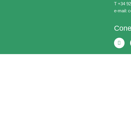
T +34 92
e-mail: 
Cone