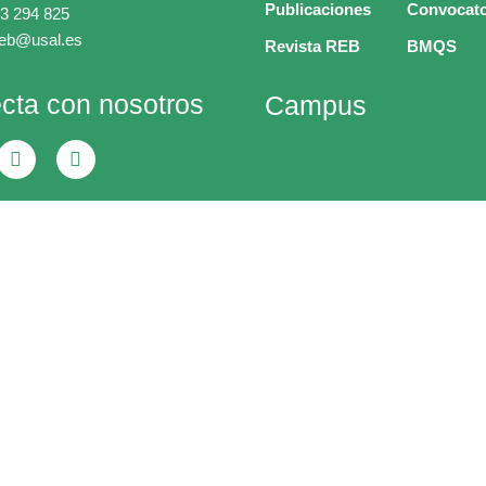
Publicaciones
Convocato
3 294 825
ceb@usal.es
Revista REB
BMQS
cta con nosotros
Campus