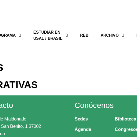
ESTUDIAR EN
OGRAMA
REB
ARCHIVO
USAL / BRASIL
s
RATIVAS
acto
Conócenos
de Maldonado
Sedes
Biblioteca
 San Benito, 1 37002
Agenda
Congreso
ca