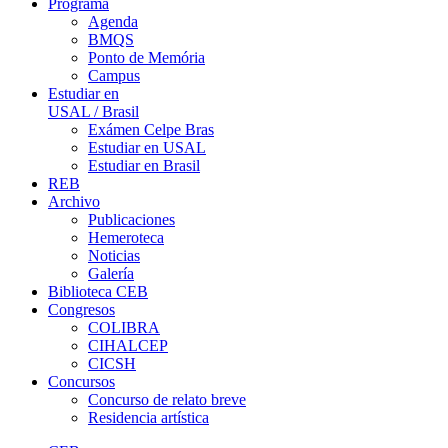
Programa
Agenda
BMQS
Ponto de Memória
Campus
Estudiar en
USAL / Brasil
Exámen Celpe Bras
Estudiar en USAL
Estudiar en Brasil
REB
Archivo
Publicaciones
Hemeroteca
Noticias
Galería
Biblioteca CEB
Congresos
COLIBRA
CIHALCEP
CICSH
Concursos
Concurso de relato breve
Residencia artística