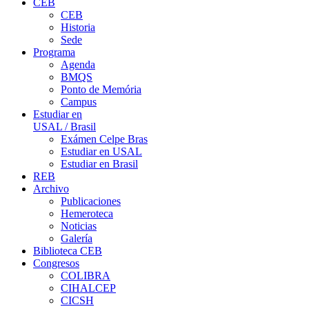
CEB
CEB
Historia
Sede
Programa
Agenda
BMQS
Ponto de Memória
Campus
Estudiar en
USAL / Brasil
Exámen Celpe Bras
Estudiar en USAL
Estudiar en Brasil
REB
Archivo
Publicaciones
Hemeroteca
Noticias
Galería
Biblioteca CEB
Congresos
COLIBRA
CIHALCEP
CICSH