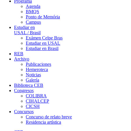
Programa
Agenda
BMQS
Ponto de Memória
Campus
Estudiar en
USAL / Brasil
Exámen Celpe Bras
Estudiar en USAL
Estudiar en Brasil
REB
Archivo
Publicaciones
Hemeroteca
Noticias
Galería
Biblioteca CEB
Congresos
COLIBRA
CIHALCEP
CICSH
Concursos
Concurso de relato breve
Residencia artística