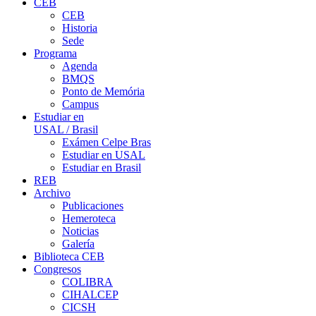
CEB
CEB
Historia
Sede
Programa
Agenda
BMQS
Ponto de Memória
Campus
Estudiar en
USAL / Brasil
Exámen Celpe Bras
Estudiar en USAL
Estudiar en Brasil
REB
Archivo
Publicaciones
Hemeroteca
Noticias
Galería
Biblioteca CEB
Congresos
COLIBRA
CIHALCEP
CICSH