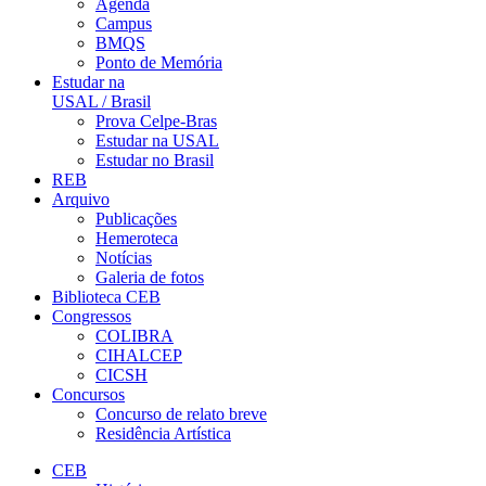
Agenda
Campus
BMQS
Ponto de Memória
Estudar na
USAL / Brasil
Prova Celpe-Bras
Estudar na USAL
Estudar no Brasil
REB
Arquivo
Publicações
Hemeroteca
Notícias
Galeria de fotos
Biblioteca CEB
Congressos
COLIBRA
CIHALCEP
CICSH
Concursos
Concurso de relato breve
Residência Artística
CEB