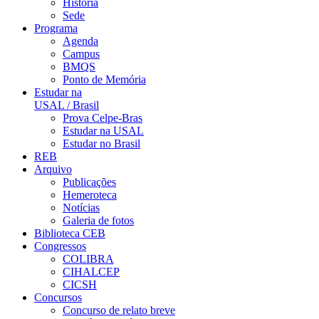
História
Sede
Programa
Agenda
Campus
BMQS
Ponto de Memória
Estudar na
USAL / Brasil
Prova Celpe-Bras
Estudar na USAL
Estudar no Brasil
REB
Arquivo
Publicações
Hemeroteca
Notícias
Galeria de fotos
Biblioteca CEB
Congressos
COLIBRA
CIHALCEP
CICSH
Concursos
Concurso de relato breve