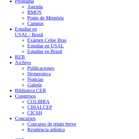
Programa
Agenda
BMQS
Ponto de Memória
Campus
Estudiar en
USAL / Brasil
Exámen Celpe Bras
Estudiar en USAL
Estudiar en Brasil
REB
Archivo
Publicaciones
Hemeroteca
Noticias
Galería
Biblioteca CEB
Congresos
COLIBRA
CIHALCEP
CICSH
Concursos
Concurso de relato breve
Residencia artística