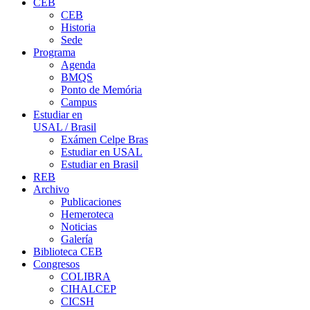
CEB
CEB
Historia
Sede
Programa
Agenda
BMQS
Ponto de Memória
Campus
Estudiar en
USAL / Brasil
Exámen Celpe Bras
Estudiar en USAL
Estudiar en Brasil
REB
Archivo
Publicaciones
Hemeroteca
Noticias
Galería
Biblioteca CEB
Congresos
COLIBRA
CIHALCEP
CICSH