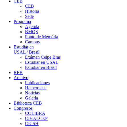
CEB
CEB
Historia
Sede
Programa
Agenda
BMQS
Ponto de Memória
Campus
Estudiar en
USAL / Brasil
Exámen Celpe Bras
Estudiar en USAL
Estudiar en Brasil
REB
Archivo
Publicaciones
Hemeroteca
Noticias
Galería
Biblioteca CEB
Congresos
COLIBRA
CIHALCEP
CICSH