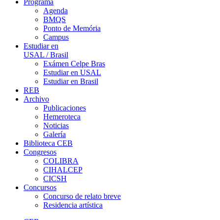
Programa
Agenda
BMQS
Ponto de Memória
Campus
Estudiar en
USAL / Brasil
Exámen Celpe Bras
Estudiar en USAL
Estudiar en Brasil
REB
Archivo
Publicaciones
Hemeroteca
Noticias
Galería
Biblioteca CEB
Congresos
COLIBRA
CIHALCEP
CICSH
Concursos
Concurso de relato breve
Residencia artística