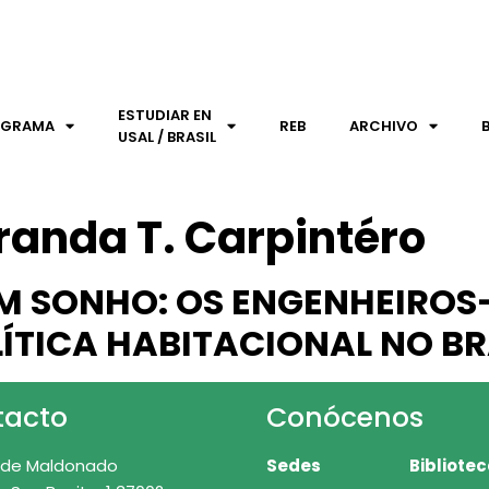
ESTUDIAR EN
OGRAMA
REB
ARCHIVO
USAL / BRASIL
randa T. Carpintéro
M SONHO: OS ENGENHEIROS-
TICA HABITACIONAL NO BR
tacto
Conócenos
 de Maldonado
Sedes
Bibliote