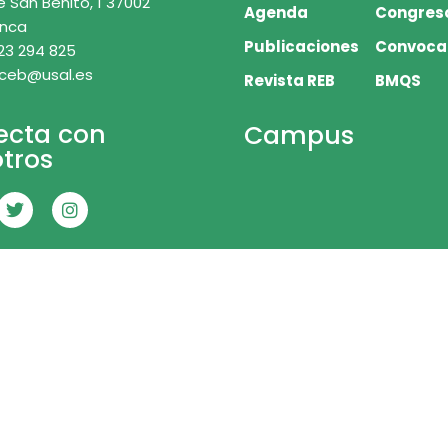
e San Benito, 1 37002
Agenda
Congres
nca
Publicaciones
Convoca
23 294 825
 ceb@usal.es
Revista REB
BMQS
ecta con
Campus
tros