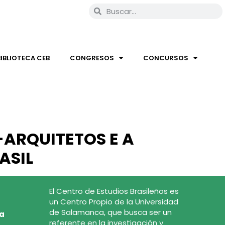
BIBLIOTECA CEB
CONGRESOS
CONCURSOS
ARQUITETOS E A
ASIL
El Centro de Estudios Brasileños es
un Centro Propio de la Universidad
de Salamanca, que busca ser un
ca
referente en la investigación y