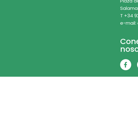
Plaza d
Salama
T +34 9
e-mail:
Con
noso