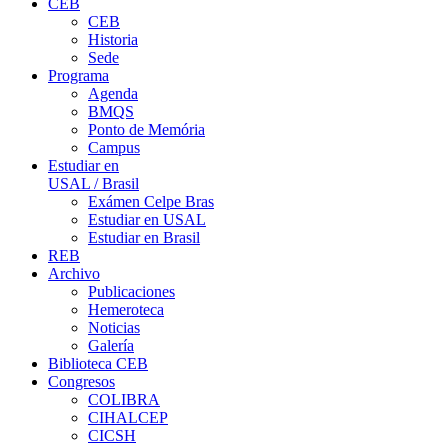
CEB
CEB
Historia
Sede
Programa
Agenda
BMQS
Ponto de Memória
Campus
Estudiar en
USAL / Brasil
Exámen Celpe Bras
Estudiar en USAL
Estudiar en Brasil
REB
Archivo
Publicaciones
Hemeroteca
Noticias
Galería
Biblioteca CEB
Congresos
COLIBRA
CIHALCEP
CICSH