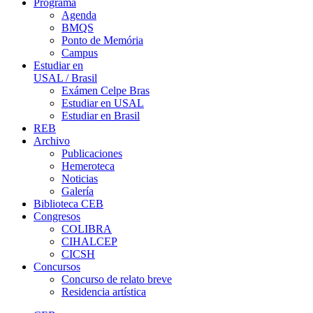
Programa
Agenda
BMQS
Ponto de Memória
Campus
Estudiar en
USAL / Brasil
Exámen Celpe Bras
Estudiar en USAL
Estudiar en Brasil
REB
Archivo
Publicaciones
Hemeroteca
Noticias
Galería
Biblioteca CEB
Congresos
COLIBRA
CIHALCEP
CICSH
Concursos
Concurso de relato breve
Residencia artística