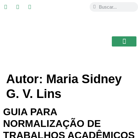
ESTUDIAR EN
USAL / BRASIL
BIBLIOTECA CEB
Autor:
Maria Sidney
G. V. Lins
GUIA PARA
NORMALIZAÇÃO DE
TRABALHOS ACADÊMICOS