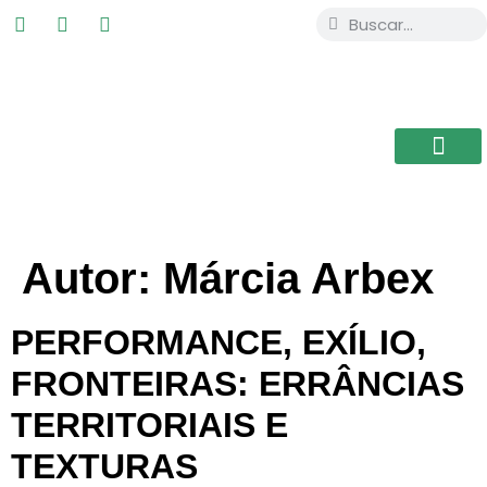
ESTUDIAR EN
USAL / BRASIL
BIBLIOTECA CEB
Autor:
Márcia Arbex
PERFORMANCE, EXÍLIO,
FRONTEIRAS: ERRÂNCIAS
TERRITORIAIS E
TEXTURAS