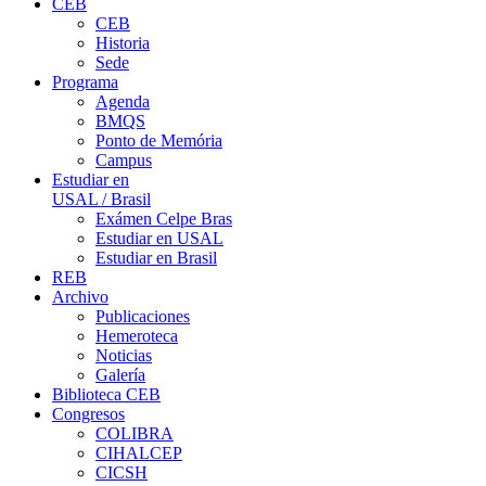
CEB
CEB
Historia
Sede
Programa
Agenda
BMQS
Ponto de Memória
Campus
Estudiar en
USAL / Brasil
Exámen Celpe Bras
Estudiar en USAL
Estudiar en Brasil
REB
Archivo
Publicaciones
Hemeroteca
Noticias
Galería
Biblioteca CEB
Congresos
COLIBRA
CIHALCEP
CICSH