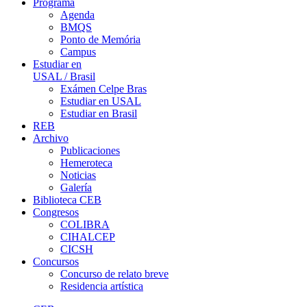
Programa
Agenda
BMQS
Ponto de Memória
Campus
Estudiar en
USAL / Brasil
Exámen Celpe Bras
Estudiar en USAL
Estudiar en Brasil
REB
Archivo
Publicaciones
Hemeroteca
Noticias
Galería
Biblioteca CEB
Congresos
COLIBRA
CIHALCEP
CICSH
Concursos
Concurso de relato breve
Residencia artística