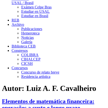
USAL / Brasil
Exámen Celpe Bras
Estudiar en USAL
Estudiar en Brasil
REB
Archivo
Publicaciones
Hemeroteca
Noticias
Galería
Biblioteca CEB
Congresos
COLIBRA
CIHALCEP
CICSH
Concursos
Concurso de relato breve
Residencia artística
Autor:
Luiz A. F. Cavalheiro
Elementos de matemática financeira:
operações a curto e longo prazo