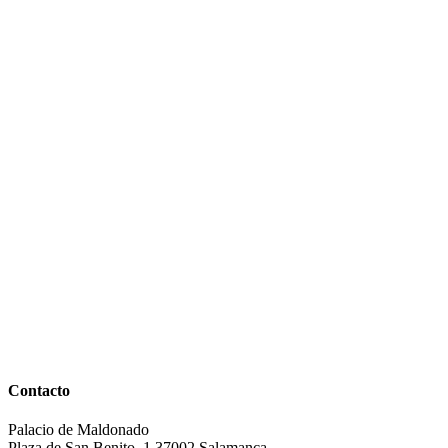
Contacto
Palacio de Maldonado
Plaza de San Benito, 1 37002 Salamanca